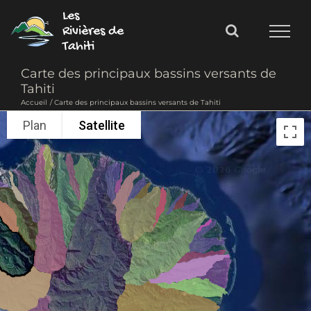
Passer
Les
au
Rivières de
Tahiti
contenu
Carte des principaux bassins versants de
Tahiti
Accueil
Carte des principaux bassins versants de Tahiti
Plan
Satellite