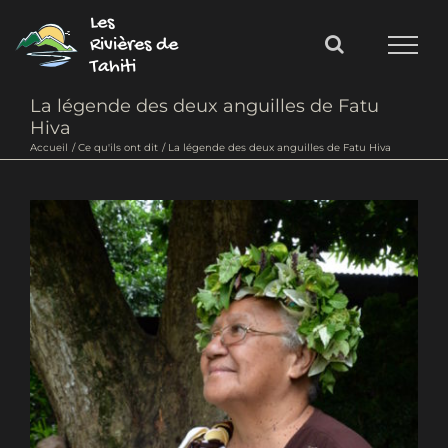
Passer
Les
au
Rivières de
Tahiti
contenu
La légende des deux anguilles de Fatu
Hiva
Accueil
Ce qu'ils ont dit
La légende des deux anguilles de Fatu Hiva
Voir
l'image
agrandie