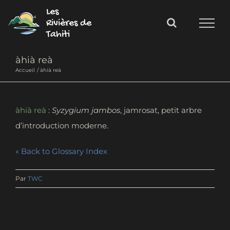
Passer
Les
au
Rivières de
Tahiti
contenu
àhià reà
Accueil
àhià reà
àhià reà
:
Syzygium jambos
, jamrosat, petit arbre
d’introduction moderne.
« Back to Glossary Index
Par
TWC