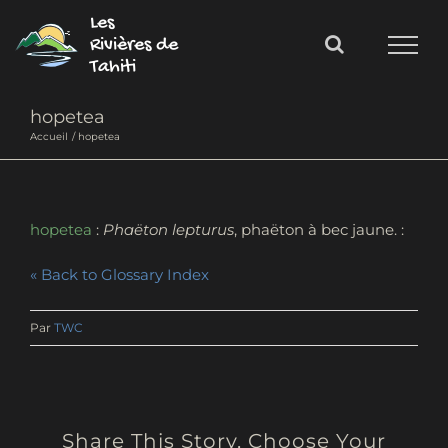
Passer
Les
au
Rivières de
Tahiti
contenu
hopetea
Accueil
hopetea
hopetea
:
Phaëton lepturus
, phaëton à bec jaune.
« Back to Glossary Index
Par
TWC
Share This Story, Choose Your