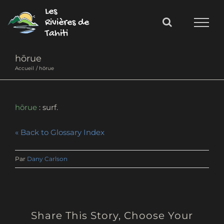
Passer
Les
au
Rivières de
Tahiti
contenu
hōrue
Accueil
hōrue
hōrue
: surf.
« Back to Glossary Index
Par
Dany Carlson
Share This Story, Choose Your