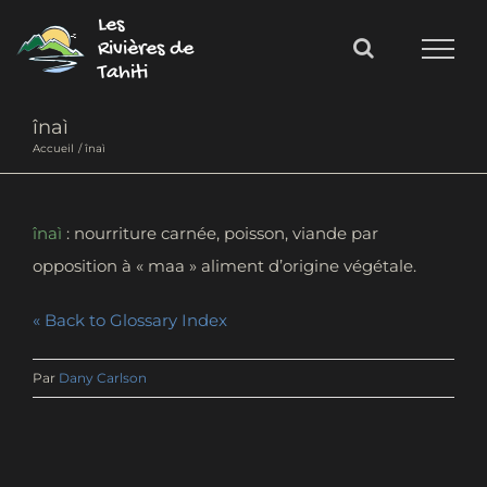
Passer
Les
au
Rivières de
Tahiti
contenu
înaì
Accueil
înaì
înaì
: nourriture carnée, poisson, viande par
opposition à « maa » aliment d’origine végétale.
« Back to Glossary Index
Par
Dany Carlson