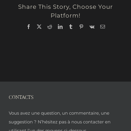
Share This Story, Choose Your
Platform!
Facebook
X
Reddit
LinkedIn
Tumblr
Pinterest
Vk
Email
CONTACTS
Pied
Vous avez une question, un commentaire, une
de
suggestion ? N’hésitez pas à nous contacter en
utilisant l’un des moyens ci-dessous.