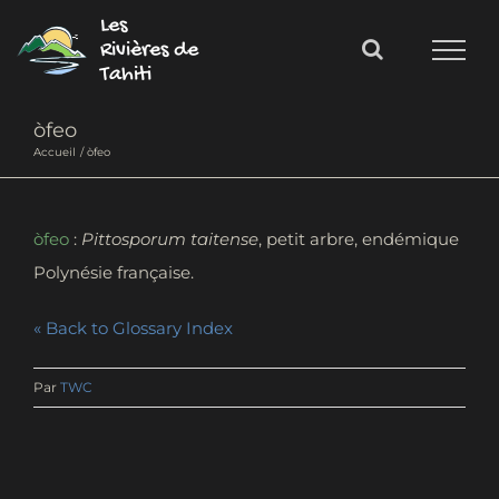
Passer
Les
au
Rivières de
Tahiti
contenu
òfeo
Accueil
òfeo
òfeo
:
Pittosporum taitense
, petit arbre, endémique
Polynésie française.
« Back to Glossary Index
Par
TWC