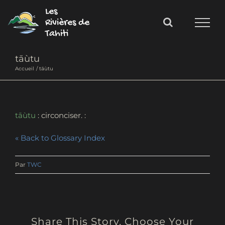
Passer
Les
au
Rivières de
Tahiti
contenu
tāùtu
Accueil
tāùtu
tāùtu
: circonciser.
« Back to Glossary Index
Par
TWC
Share This Story, Choose Your