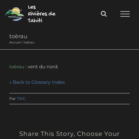
Passer
Les
au
Rivières de
Tahiti
contenu
toèrau
Accueil
toèrau
toèrau
: vent du nord.
« Back to Glossary Index
Par
TWC
Share This Story, Choose Your