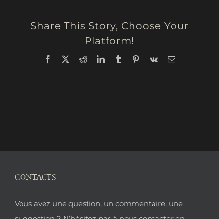
Share This Story, Choose Your
Platform!
Facebook
X
Reddit
LinkedIn
Tumblr
Pinterest
Vk
Email
CONTACTS
Pied
Vous avez une question, un commentaire, une
suggestion ? N’hésitez pas à nous contacter en